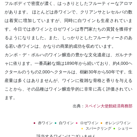
フルボディで密度が濃く、はっきりとしたフルーティーなアロマ
があります。 ほとんどは赤ワインで、クリアンサとレセルバの数
は着実に増加していますが、同時に白ワインも生産されていま
す。今日では赤ワインとロゼワインは専門家たちの賞賛を獲得す
るようになりました。また、しっかりとしたフルーティーさのあ
る若い赤ワインは、かなりの商業的成功を収めています。
カンポ・デ・ボルハのワイン醸造の豊かな文化遺産は、ガルナチ
ャに依ります。一番高齢な畑は1890年から続いており、約4,000ヘ
クタールのうちの2,000ヘクタールは、樹齢30年から50年です。生
産量は多くはありませんが、ワインに複雑な骨格と香りを与える
ことから、その品種はワイン醸造学的に非常に高く評価されてい
ます。
出典：
スペイン大使館経済商務部
赤ワイン
白ワイン
ロゼワイン
オレンジワイン
スパークリング
シェリー
該当するワインはございません。