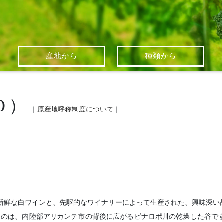
産地から
種類から
O）
｜
原産地呼称制度について
｜
くて新鮮な白ワインと、先駆的なワイナリーによって生産された、興味深
ものは、内陸部アリカンテ市の背後に広がるビナロポ川の乾燥した谷で