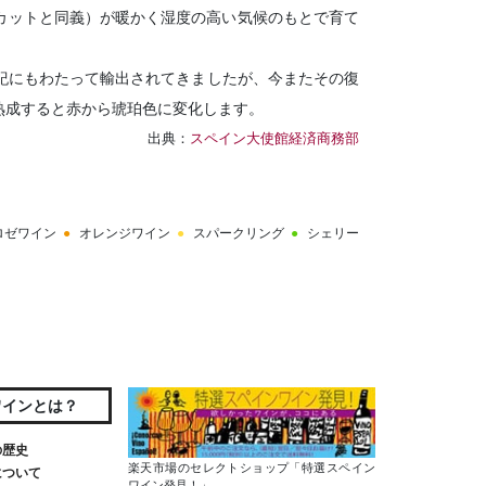
スカットと同義）が暖かく湿度の高い気候のもとで育て
紀にもわたって輸出されてきましたが、今またその復
熟成すると赤から琥珀色に変化します。
出典：
スペイン大使館経済商務部
ロゼワイン
オレンジワイン
スパークリング
シェリー
ワインとは？
の歴史
について