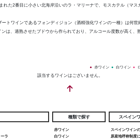
組み込まれた2番目に小さい北海岸沿いのラ・マリーナで、モスカテル（マ
ザートワインであるフォンディジョン（酒精強化ワインの一種）は何世
インは、過熟させたブドウから作られており、アルコール度数が高く、
赤ワイン
白ワイン
該当するワインはございません。
種類で探す
スペイン
赤ワイン
スペインワイン
ゥーラ
白ワイン
原産地呼称制度